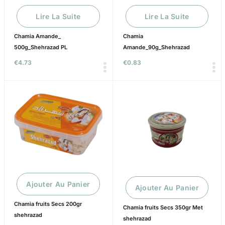
Lire La Suite
Lire La Suite
Chamia Amande_
Chamia
500g_Shehrazad PL
Amande_90g_Shehrazad
€
4.73
€
0.83
Ajouter Au Panier
Ajouter Au Panier
Chamia fruits Secs 200gr
Chamia fruits Secs 350gr Met
shehrazad
shehrazad