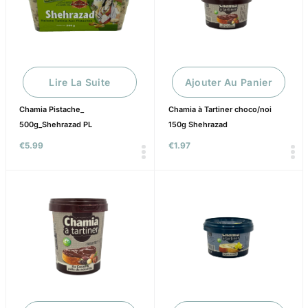
Lire La Suite
Ajouter Au Panier
Chamia Pistache_
Chamia à Tartiner choco/noi
500g_Shehrazad PL
150g Shehrazad
€
5.99
€
1.97