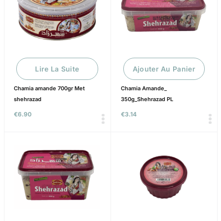
Lire La Suite
Ajouter Au Panier
Chamia amande 700gr Met
Chamia Amande_
shehrazad
350g_Shehrazad PL
€
6.90
€
3.14