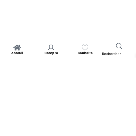
Acceuil
Compte
Souhaits
Rechercher
Yooness est avant tout un rêve. Un rêve de rapprocher chacun de
ses origines. Par la panoplie des produits qu’il offre. Yooness est
votre nid douillet et nous sommes ravis de vous accueillir. Alors faites
comme chez vous!
YOONESS
Acceuil