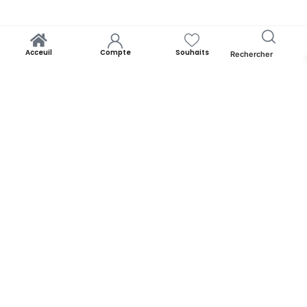
Acceuil
Compte
Souhaits
Rechercher
Yooness est avant tout un rêve. Un rêve de rapprocher chacun de
ses origines. Par la panoplie des produits qu’il offre. Yooness est
votre nid douillet et nous sommes ravis de vous accueillir. Alors faites
comme chez vous!
YOONESS
Acceuil
Blog
A propos de Yooness
Contactez-nous