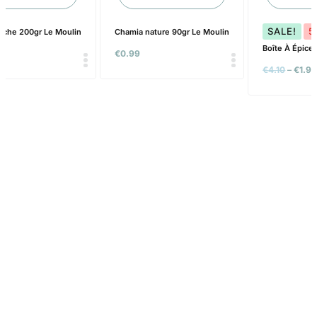
SALE!
5
ache 200gr Le Moulin
Chamia nature 90gr Le Moulin
Boîte À Épices
€
0.99
€
4.10
–
€
1.9