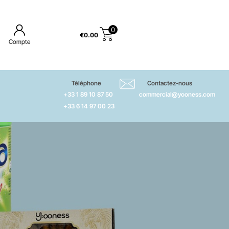
0
€
0.00
Compte
Téléphone
Contactez-nous
+33 1 89 10 87 50
commercial@yooness.com
+33 6 14 97 00 23