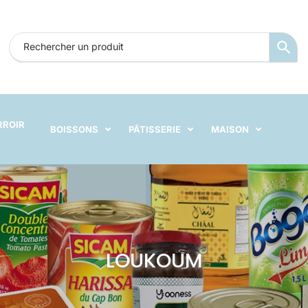
RROIR
BOISSONS
PÂTISSERIE
MAISON
LOUKOUM