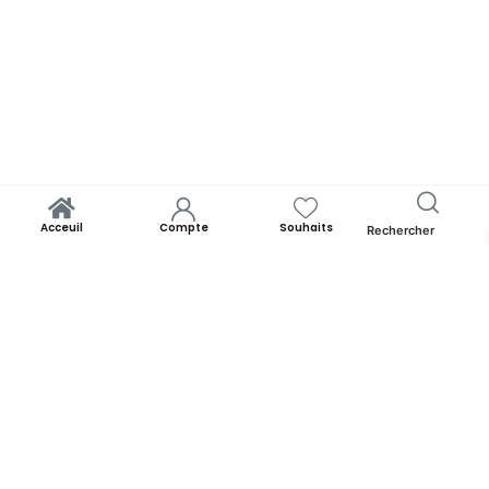
Acceuil
Compte
Souhaits
Rechercher
Yooness est avant tout un rêve. Un rêve de rapprocher chacun de
ses origines. Par la panoplie des produits qu’il offre. Yooness est
votre nid douillet et nous sommes ravis de vous accueillir. Alors faites
comme chez vous!