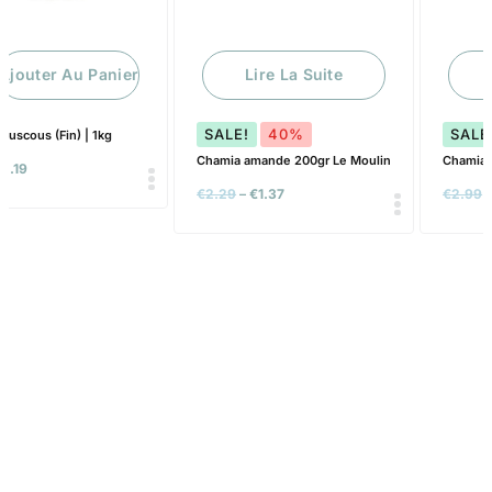
Ajouter Au Panier
Lire La Suite
SALE!
40%
SALE
ouscous (Fin) | 1kg
Chamia amande 200gr Le Moulin
Chamia 
€
2.19
€
2.29
–
€
1.37
€
2.99