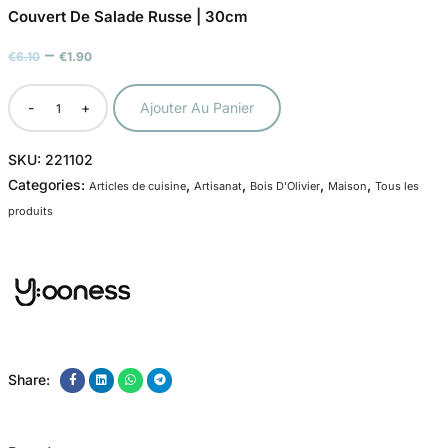
Couvert De Salade Russe | 30cm
–
€
6.10
€
1.90
-
+
Ajouter Au Panier
SKU:
221102
Categories:
,
,
,
,
Articles de cuisine
Artisanat
Bois D'Olivier
Maison
Tous les
produits
Share: