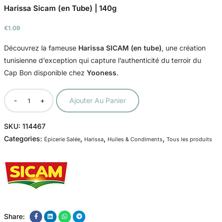
Harissa Sicam (en Tube) | 140g
€
1.09
Découvrez la fameuse
Harissa SICAM (en tube)
, une création
tunisienne d’exception qui capture l’authenticité du terroir du
Cap Bon disponible chez
Yooness
.
-
+
Ajouter Au Panier
SKU:
114467
Categories:
,
,
,
Épicerie Salée
Harissa
Huiles & Condiments
Tous les produits
Share: