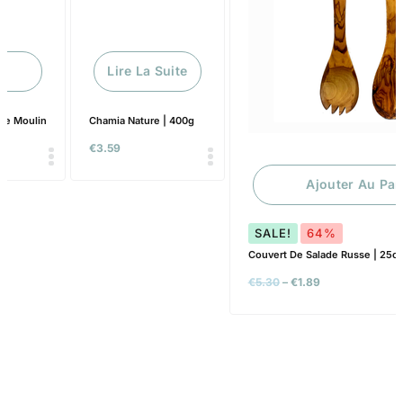
e
Lire La Suite
Ajouter Au Panier
SALE!
64%
Le Moulin
Chamia Nature | 400g
Couvert De Salade Russe | 25c
€
3.59
€
5.30
–
€
1.89