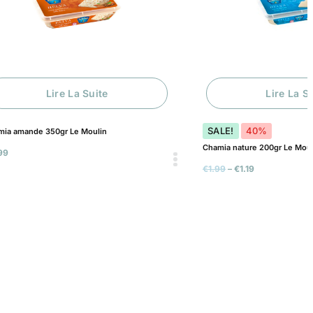
Lire La Suite
Lire La Suite
SALE!
40%
 350gr Le Moulin
Chamia nature 200gr Le Moulin
€
1.99
–
€
1.19