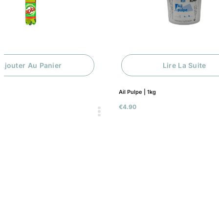
 Au Panier
Lire La Suite
Ail Pulpe | 1kg
€
4.90