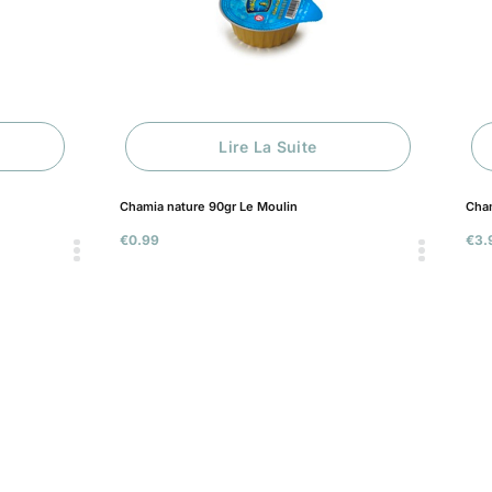
Lire La Suite
Chamia nature 90gr Le Moulin
Chamia amande
€
0.99
€
3.99