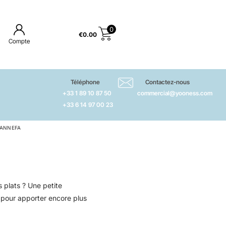
0
€
0.00
Compte
Téléphone
Contactez-nous
+33 1 89 10 87 50
commercial@yooness.com
+33 6 14 97 00 23
SANNEFA
 plats ? Une petite
t pour apporter encore plus