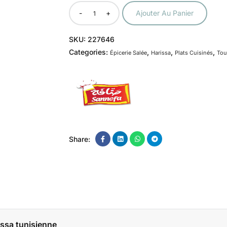
-
+
Ajouter Au Panier
SKU:
227646
Categories:
,
,
,
Épicerie Salée
Harissa
Plats Cuisinés
Tou
Share:
issa tunisienne