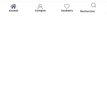
Acceuil
Compte
Souhaits
Rechercher
Yooness est avant tout un rêve. Un rêve de rapprocher chacun de
ses origines. Par la panoplie des produits qu’il offre. Yooness est
votre nid douillet et nous sommes ravis de vous accueillir. Alors faites
comme chez vous!
YOONESS
Acceuil
Blog
A propos de Yooness
Contactez-nous
INFORMATIONS
Conditions Générales de Vente