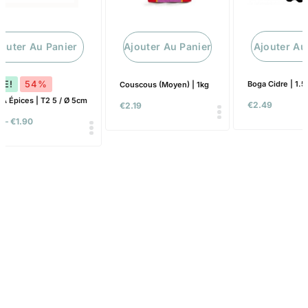
Ajouter Au
jouter Au Panier
Ajouter Au Panier
LE!
54%
Boga Cidre | 1.5
Couscous (Moyen) | 1kg
 À Épices | T2 5 / Ø 5cm
€
2.49
€
2.19
0
–
€
1.90