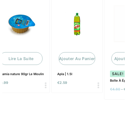
Lire La Suite
Ajouter Au Panier
Ajoute
SALE!
hamia nature 90gr Le Moulin
Apla | 1.5l
Boîte À Épi
€
0.99
€
2.59
€
4.60
–
€