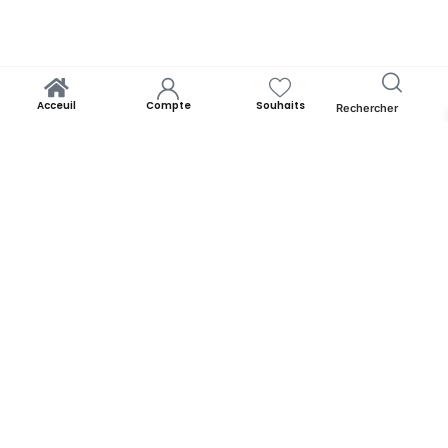
Acceuil
Compte
Souhaits
Rechercher
Yooness est avant tout un rêve. Un rêve de rapprocher chacun de
ses origines. Par la panoplie des produits qu’il offre. Yooness est
votre nid douillet et nous sommes ravis de vous accueillir. Alors faites
comme chez vous!
YOONESS
Acceuil
Blog
A propos de Yooness