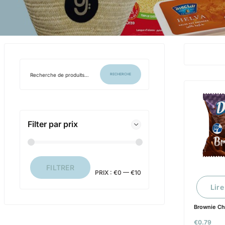
RECHERCHE
Filter par prix
FILTRER
PRIX :
€0
—
€10
Lire
Brownie Ch
€
0.79