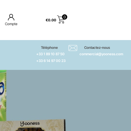
0
€
0.00
Compte
Téléphone
Contactez-nous
+33 1 89 10 87 50
commercial@yooness.com
+33 6 14 97 00 23