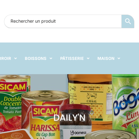
RROIR
BOISSONS
PÂTISSERIE
MAISON
DAILY'N