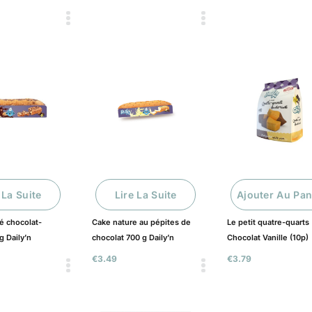
 La Suite
Lire La Suite
Ajouter Au Pan
é chocolat-
Cake nature au pépites de
Le petit quatre-quarts
g Daily’n
chocolat 700 g Daily’n
Chocolat Vanille (10p)
€
3.49
€
3.79