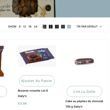
SHOW
9
12
18
24
TRI PAR DÉFAUT
Ajouter Au Panier
Brownie noisette Lot 6
Lire La Suite
Daily’n
Cake au pépites de chocolat
€
3.99
700 g Daily’n