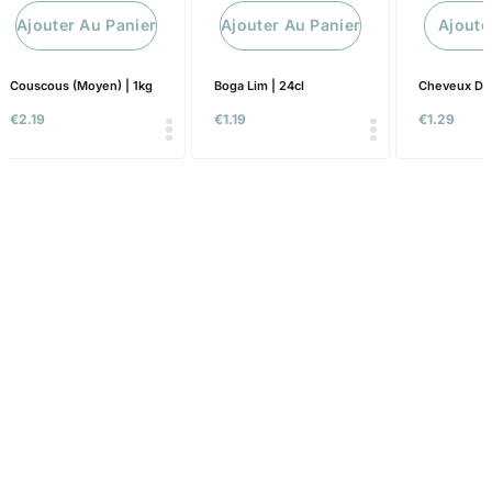
Ajouter Au Panier
Ajouter Au Panier
Ajoute
Couscous (Moyen) | 1kg
Boga Lim | 24cl
Cheveux D’A
€
2.19
€
1.19
€
1.29