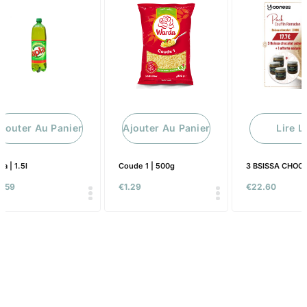
Ajouter Au Panier
Ajouter Au Panier
Lire L
la | 1.5l
Coude 1 | 500g
3 BSISSA CHOCO
2.59
€
1.29
€
22.60