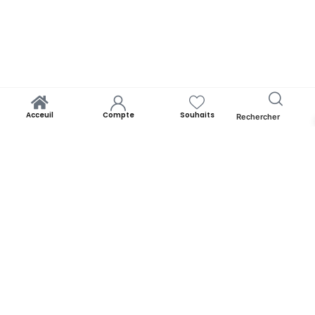
Acceuil
Compte
Souhaits
Rechercher
Chamia pistache 200gr Le Moulin
Lire La Suite
Yooness est avant tout un rêve. Un rêve de rapprocher chacun de
ses origines. Par la panoplie des produits qu’il offre. Yooness est
votre nid douillet et nous sommes ravis de vous accueillir. Alors faites
comme chez vous!
YOONESS
Acceuil