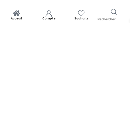
Acceuil
Compte
Souhaits
Rechercher
Arome Vanille Walima 50 ml
Lire La Suite
Yooness est avant tout un rêve. Un rêve de rapprocher chacun de
ses origines. Par la panoplie des produits qu’il offre. Yooness est
votre nid douillet et nous sommes ravis de vous accueillir. Alors faites
comme chez vous!
YOONESS
Acceuil
Blog
A propos de Yooness
Contactez-nous
INFORMATIONS