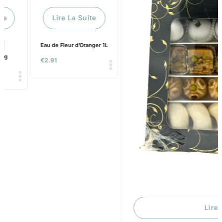
Lire La Suite
Lire La Suite
SALE!
25%
u de Fleur d’Oranger 1L
Coffret Arabesque | 425g
.91
€
19.90
–
€
14.92
Ajouter 
Pâte De Zgougou
€
17.90