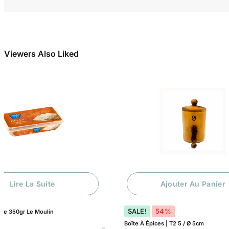
Viewers Also Liked
Lire La Suite
Ajouter Au Panier
SALE!
54%
de 350gr Le Moulin
Boîte À Épices | T2 5 / Ø 5cm