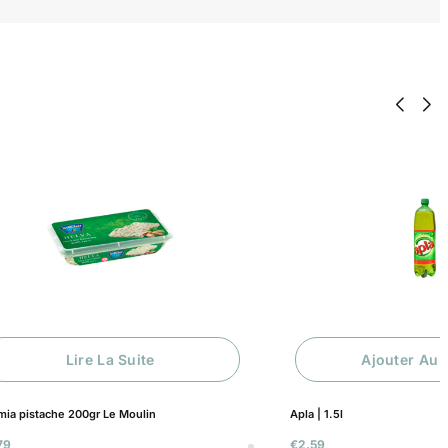
Lire La Suite
Ajouter Au 
ia pistache 200gr Le Moulin
Apla | 1.5l
79
€
2.59