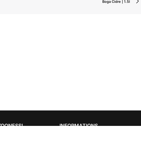
Boga Cidre | 1.5l
YOONESS!
INFORMATIONS
12 pièces
ok
Conditions Générales de Vente
Lire La Suite