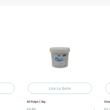
Lire La Suite
Ail Pulpe | 1kg
Cham
€
4.90
€
2.