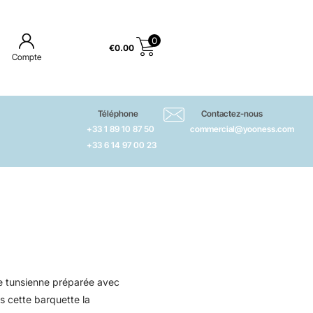
0
€
0.00
Compte
Téléphone
Contactez-nous
+33 1 89 10 87 50
commercial@yooness.com
+33 6 14 97 00 23
lle tunsienne préparée avec
 cette barquette la