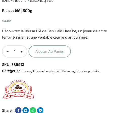
HOME
PRODUITS
BSISSA BLÉ| 500G
Bsissa blé| 500g
€
3.82
Découvrez la Bsissa Blé de Ben Gaid Hassine, un joyau de notre
terroir tunisien et une véritable œuvre d’art culinaire.
-
+
Ajouter Au Panier
SKU:
889913
Categories:
,
,
,
Bsissa
Épicerie Sucrée
Petit Déjeuner
Tous les produits
Share: