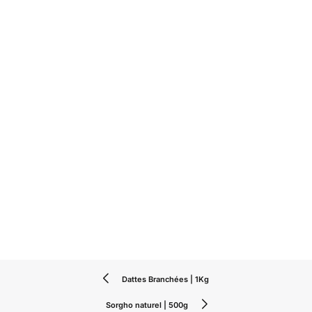
Dattes Branchées | 1Kg
Sorgho naturel | 500g