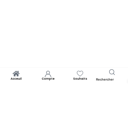
Acceuil
Compte
Souhaits
Rechercher
Bsissa blé| 500g
Ajouter Au Panier
Yooness est avant tout un rêve. Un rêve de rapprocher chacun de
ses origines. Par la panoplie des produits qu’il offre. Yooness est
votre nid douillet et nous sommes ravis de vous accueillir. Alors faites