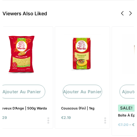
Viewers Also Liked
Ajouter Au Panier
Ajouter Au Panier
SALE!
60%
da
Couscous (Fin) | 1kg
Boîte À Épices | T6 9 / Ø 7cm
€
2.19
€
7.20
–
€
2.90