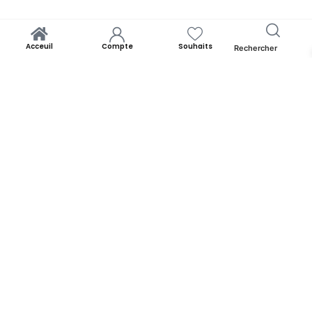
Acceuil
Compte
Souhaits
Rechercher
Bsissa Fruits Secs | 500g
Lire La Suite
Yooness est avant tout un rêve. Un rêve de rapprocher chacun de
ses origines. Par la panoplie des produits qu’il offre. Yooness est
votre nid douillet et nous sommes ravis de vous accueillir. Alors faites
comme chez vous!
YOONESS
Acceuil
Blog
A propos de Yooness
Contactez-nous
INFORMATIONS