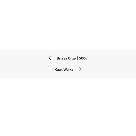
Bsissa Orge | 500g
Kaak Warka