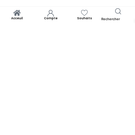
Acceuil
Compte
Souhaits
Rechercher
Kaak Warka
Lire La Suite
Yooness est avant tout un rêve. Un rêve de rapprocher chacun de
ses origines. Par la panoplie des produits qu’il offre. Yooness est
votre nid douillet et nous sommes ravis de vous accueillir. Alors faites
comme chez vous!
YOONESS
Acceuil
Blog
A propos de Yooness
Contactez-nous
INFORMATIONS