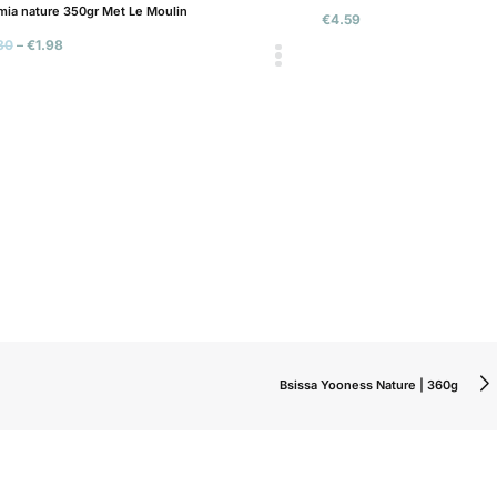
€
4.59
Bsi
€
6
Bsissa Yooness Nature | 360g