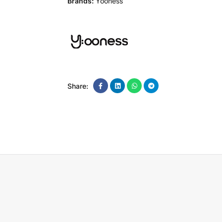
Brands:
Yooness
Share: