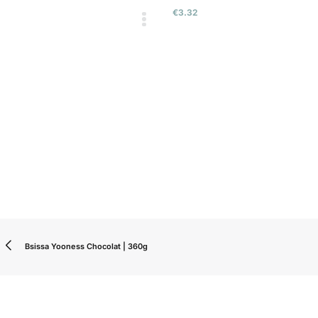
€
3.32
€
1.48
Bsissa Yooness Chocolat | 360g