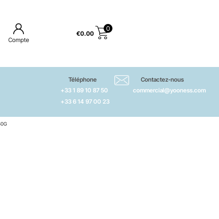
0
€
0.00
Compte
Téléphone
Contactez-nous
+33 1 89 10 87 50
commercial@yooness.com
+33 6 14 97 00 23
60G