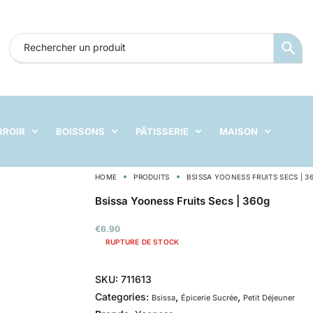
RROIR
BOISSONS
PÂTISSERIE
MAISON
HOME
PRODUITS
BSISSA YOONESS FRUITS SECS | 3
Bsissa Yooness Fruits Secs | 360g
€
6.90
RUPTURE DE STOCK
SKU:
711613
Categories:
,
,
Bsissa
Épicerie Sucrée
Petit Déjeuner