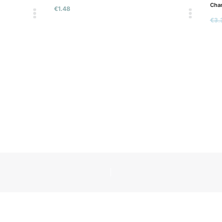
Chamia nature 350gr Met Le Moulin
€
3.30
–
€
1.98