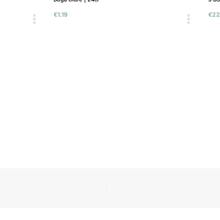
€
1.19
€
22