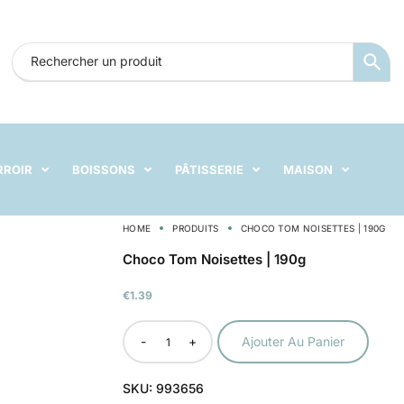
RROIR
BOISSONS
PÂTISSERIE
MAISON
HOME
PRODUITS
CHOCO TOM NOISETTES | 190G
Choco Tom Noisettes | 190g
€
1.39
-
+
Ajouter Au Panier
SKU:
993656