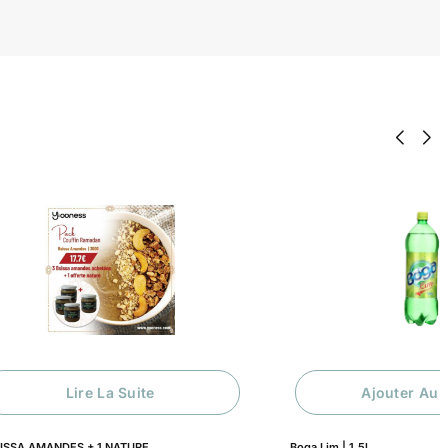
Lire La Suite
Ajouter Au 
SISSA AMANDES + 1 NATURE
Boga Lim | 1.5l