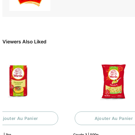
Viewers Also Liked
Ajouter Au Panier
Ajouter Au Panier
) | 1kg
Coude 3 | 500g