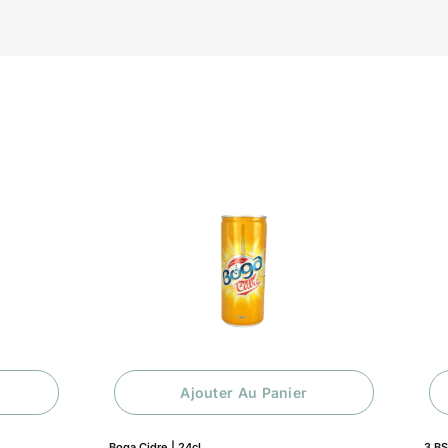
Ajouter Au Panier
Boga Cidre | 24cl
3 B