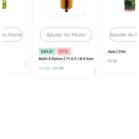
 Au Panier
Ajouter Au Panier
Ajouter Au P
SALE!
57%
Apla | 24cl
Boîte À Épices | T1 4.5 / Ø 4.5cm
€
1.19
€
3.50
–
€
1.49