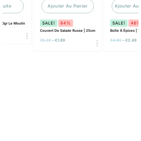
Ajouter Au Panier
Ajouter Au Panier
SALE!
64%
SALE!
46%
Couvert De Salade Russe | 25cm
Boîte À Épices | T3 6 / Ø 6cm
€
5.30
–
€
1.89
€
4.60
–
€
2.49