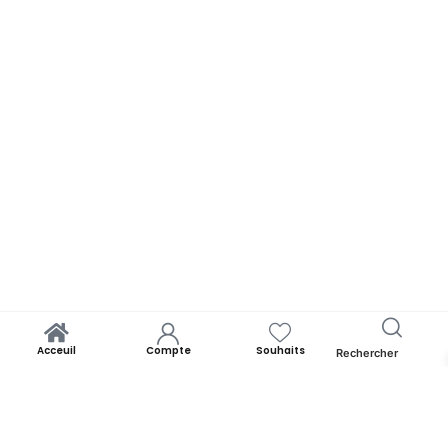
Acceuil
Compte
Souhaits
Rechercher
Service à Table Arabica | 35 pièces
Ajouter Au Panier