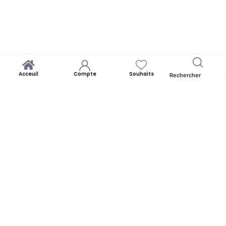
Acceuil
Compte
Souhaits
Rechercher
Yooness est avant tout un rêve. Un rêve de rapprocher chacun de
ses origines. Par la panoplie des produits qu’il offre. Yooness est
votre nid douillet et nous sommes ravis de vous accueillir. Alors faites
comme chez vous!
YOONESS
Acceuil
Blog