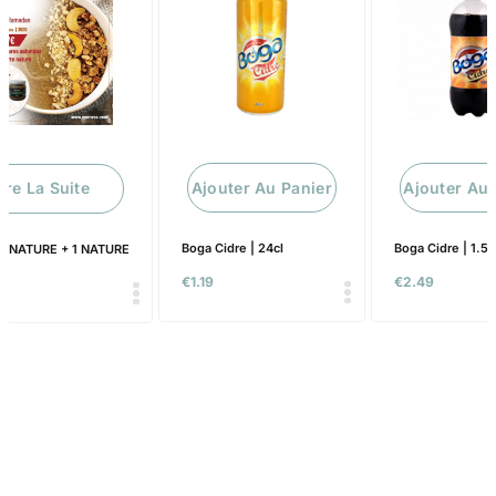
Ajouter Au Panier
Ajouter Au 
ire La Suite
Boga Cidre | 24cl
Boga Cidre | 1.5l
A NATURE + 1 NATURE
€
1.19
€
2.49