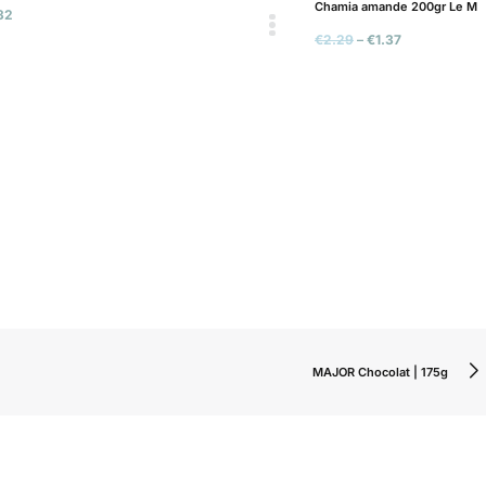
Chamia amande 200gr Le Mo
32
€
2.29
–
€
1.37
MAJOR Chocolat | 175g