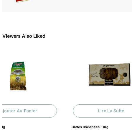
Viewers Also Liked
Ajouter Au Panier
Lire La Suite
500g
Dattes Branchées | 1Kg