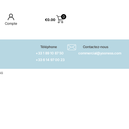
0
€
0.00
Compte
Téléphone
Contactez-nous
+33 1 89 10 87 50
commercial@yooness.com
+33 6 14 97 00 23
5G