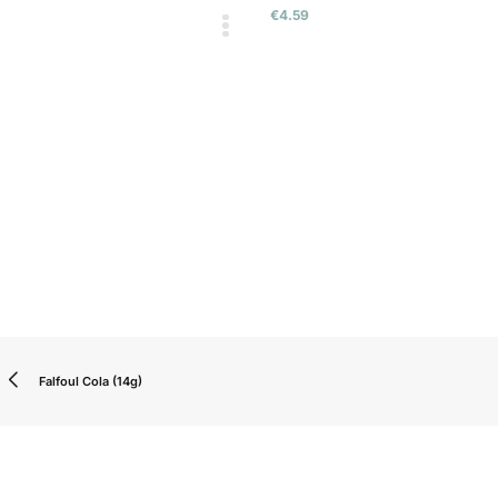
€
4.59
Falfoul Cola (14g)