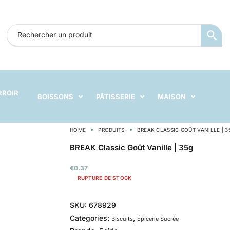
RROIR
BOISSONS
PÂTISSERIE
MAISON
HOME
PRODUITS
BREAK CLASSIC GOÛT VANILLE | 3
BREAK Classic Goût Vanille | 35g
€
0.37
RUPTURE DE STOCK
SKU:
678929
Categories:
,
Biscuits
Épicerie Sucrée