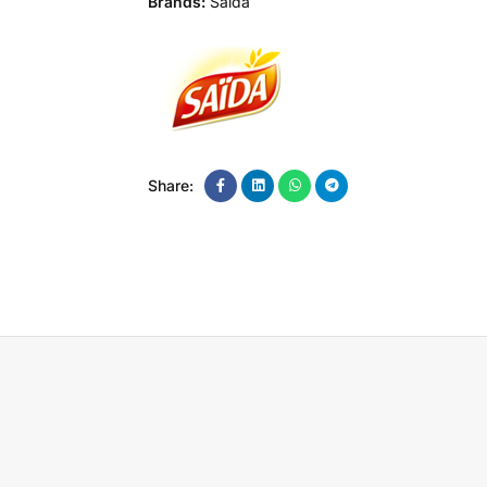
Brands:
Saida
Share: