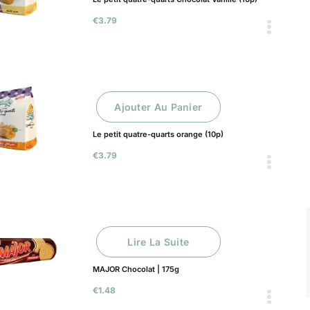
€
3.79
Ajouter Au Panier
Le petit quatre-quarts orange (10p)
€
3.79
Lire La Suite
MAJOR Chocolat | 175g
€
1.48