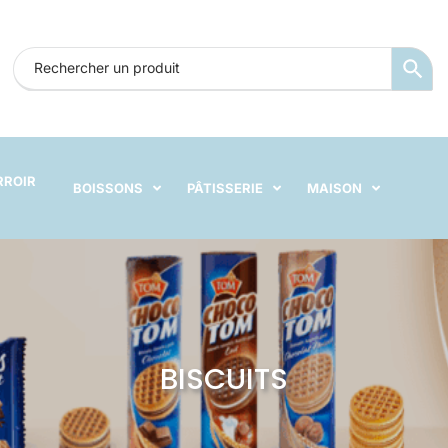
RROIR
BOISSONS
PÂTISSERIE
MAISON
BISCUITS