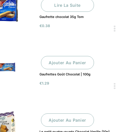
Lire La Suite
Gaufrette chocolat 35g Tom
€
0.38
Ajouter Au Panier
Gaufrettes Goût Chocolat | 100g
€
1.29
Ajouter Au Panier
Le petit quatre-quarts Chocolat Vanille (10p)