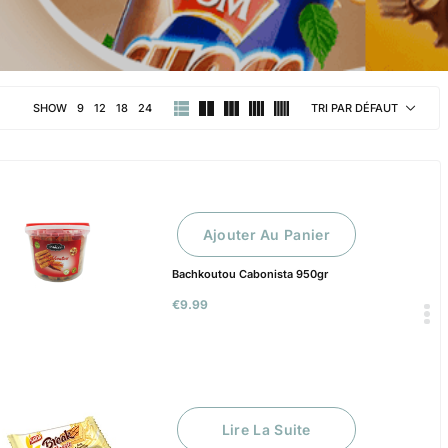
SHOW
9
12
18
24
TRI PAR DÉFAUT
Ajouter Au Panier
Bachkoutou Cabonista 950gr
€
9.99
Lire La Suite