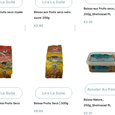
 La Suite
Lire La Suite
Bsissa aux Fruits secs
fruits secs royale
Bsissa aux fruits secs sans
250g_Shehrazad PL
sucre 200g
€
2.55
€
3.96
Ajouter Au Pan
 La Suite
Lire La Suite
Bsissa Nature_
ia Fruits Secs
Bsissa Fruits Secs | 500g
250g_Shehrazad PL
€
6.65
€
2.01