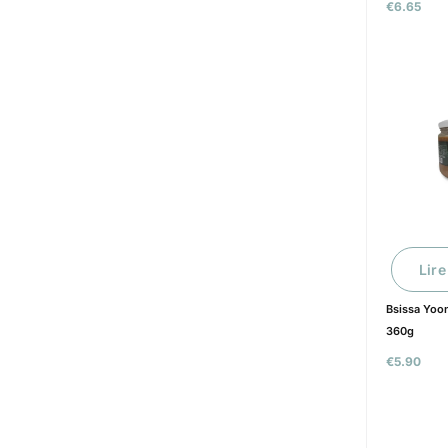
€
6.65
Lire
Bsissa Yoo
360g
€
5.90