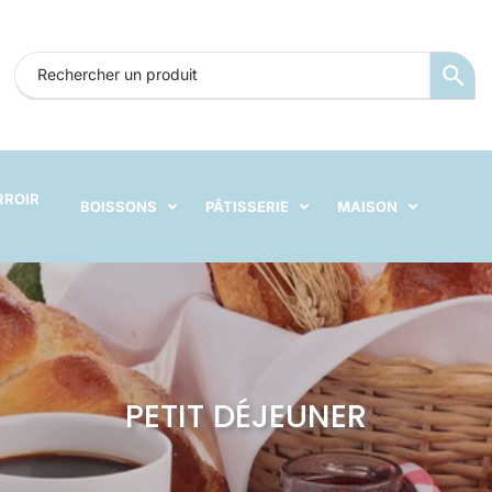
RROIR
BOISSONS
PÂTISSERIE
MAISON
PETIT DÉJEUNER