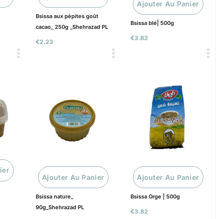
Ajouter Au Panier
_
Bsissa aux pépites goût
Bsissa blé| 500g
cacao_ 250g _Shehrazad PL
€
3.82
€
2.23
ier
Ajouter Au Panier
Ajouter Au Panier
Bsissa nature_
Bsissa Orge | 500g
90g_Shehrazad PL
€
3.82