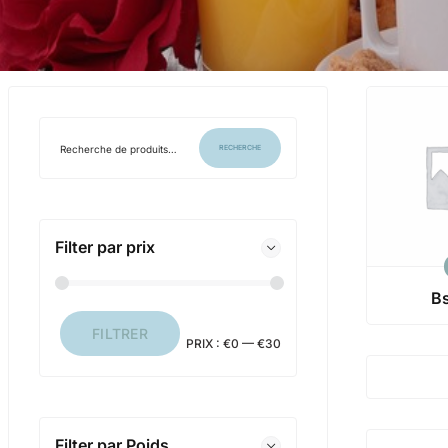
RECHERCHE
Filter par prix
B
FILTRER
PRIX :
€0
—
€30
Filter par Poids