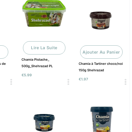
Lire La Suite
Ajouter Au Panier
Chamia Pistache_
s de
Chamia à Tartiner choco/noi
500g_Shehrazad PL
150g Shehrazad
€
5.99
€
1.97