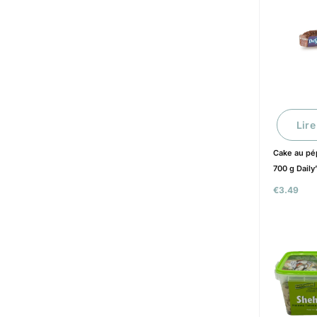
Lire
Cake au pé
700 g Daily
€
3.49