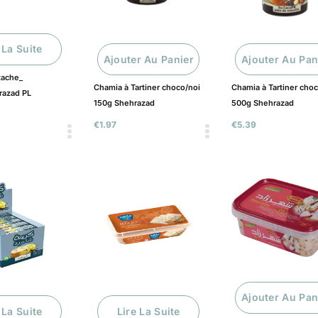
 La Suite
Ajouter Au Panier
Ajouter Au Pan
tache_
Chamia à Tartiner choco/noi
Chamia à Tartiner cho
razad PL
150g Shehrazad
500g Shehrazad
€
1.97
€
5.39
Ajouter Au Pan
 La Suite
Lire La Suite