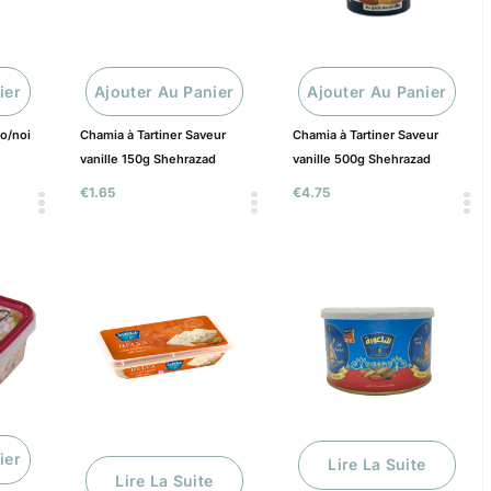
ier
Ajouter Au Panier
Ajouter Au Panier
co/noi
Chamia à Tartiner Saveur
Chamia à Tartiner Saveur
vanille 150g Shehrazad
vanille 500g Shehrazad
€
1.65
€
4.75
ier
Lire La Suite
Lire La Suite