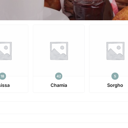
18
42
5
sissa
Chamia
Sorgho